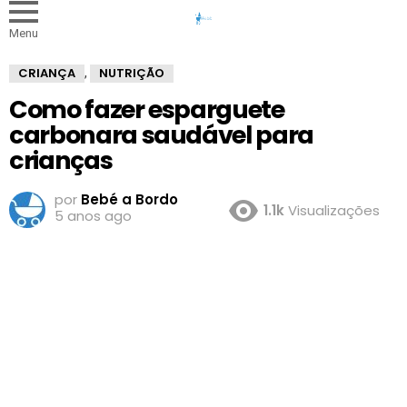
Menu
CRIANÇA
NUTRIÇÃO
,
Como fazer esparguete
carbonara saudável para
crianças
por
Bebé a Bordo
1.1k
Visualizações
5 anos ago