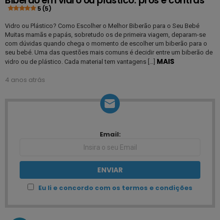
Biberão em vidro ou plástico: prós e contras
5 (5)
Vidro ou Plástico? Como Escolher o Melhor Biberão para o Seu Bebé
Muitas mamãs e papás, sobretudo os de primeira viagem, deparam-se
com dúvidas quando chega o momento de escolher um biberão para o
seu bebé. Uma das questões mais comuns é decidir entre um biberão de
MAIS
vidro ou de plástico. Cada material tem vantagens […]
4 anos atrás
NEWSLETTER
Email:
Eu li e concordo com os termos e condições