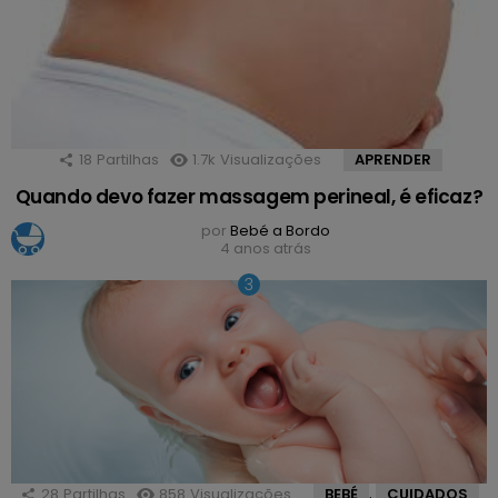
18
Partilhas
1.7k
Visualizações
APRENDER
Quando devo fazer massagem perineal, é eficaz?
por
Bebé a Bordo
4 anos atrás
28
Partilhas
858
Visualizações
BEBÉ
CUIDADOS
,