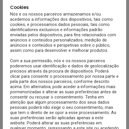
Cookies
Nós e os nossos parceiros armazenamos e/ou
33
Partilhas
953
Visualizações
APRENDER
acedemos a informações dos dispositivos, tais como
Jovens e redes sociais: como ensinar aos
cookies, e processamos dados pessoais, tais como
filhos um uso responsável
5 (1)
identificadores exclusivos e informações padrão
enviadas pelos dispositivos, para fins relacionados com
No Bebé a Bordo sabemos que um dos problemas que muitos pais vivem
anúncios e conteúdos personalizados, medição de
no quotidiano diz respeito ao uso das redes sociais pelos seus filhos
anúncios e conteúdos e perspetivas sobre o público,
pré-adolescentes e adolescentes. Saiba como pode promover um uso
assim como para desenvolver e melhorar produtos.
responsável e sadio destas plataformas. Hoje vivemos uma era digital e,
de pequenos, os nossos filhos estão expostos às novas tecnologias. […]
Com a sua permissão, nós e os nossos parceiros
MAIS
poderemos usar identificação e dados de geolocalização
precisos através da procura de dispositivos. Poderá
5 anos atrás
clicar para consentir o processamento por nossa parte e
pela parte dos nossos parceiros, conforme descrito
acima. Em alternativa, pode aceder a informações mais
pormenorizadas e alterar as suas preferências antes de
consentir ou recusar o consentimento. Tenha em
atenção que algum processamento dos seus dados
pessoais poderá não exigir o seu consentimento, mas
que tem o direito de se opor a esse processamento. As
suas preferências serão aplicadas apenas a este
website. Poderá alterar as suas preferências em
qualquer momento, regressando a este site ou acedendo