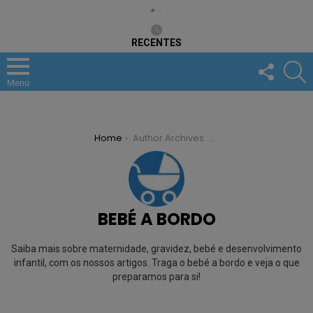
RECENTES
FOLLOW
S
US
Menu
You are here:
Home
Author Archives: Bebé a Bordo
BEBÉ A BORDO
Saiba mais sobre maternidade, gravidez, bebé e desenvolvimento
infantil, com os nossos artigos. Traga o bebé a bordo e veja o que
preparamos para si!