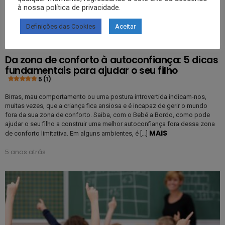
à nossa política de privacidade.
Definições das Cookies
Aceitar
40
Partilhas
1.3k
Visualizações
APRENDER
Da zona de conforto à autoconfiança: 5 dicas
fundamentais para ajudar o seu filho
5 (1)
Birras, mau comportamento ou uma postura introvertida indicam-nos,
muitas vezes, que a criança fica ansiosa e é incapaz de gerir o mundo
fora da sua zona de conforto. Saiba, com o Bebé a Bordo, como pode
ajudar o seu filho a construir uma melhor autoconfiança fora dessa zona
MAIS
de conforto limitativa. Em alguns ambientes, é […]
5 anos atrás