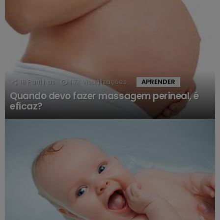
18
Partilhas
1.7k
Visualizações
APRENDER
Quando devo fazer massagem perineal, é
eficaz?