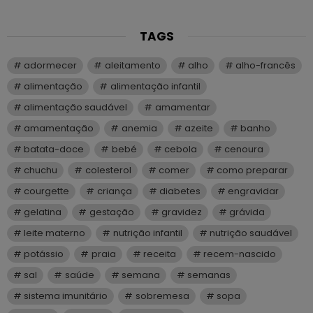
TAGS
adormecer
aleitamento
alho
alho-francês
alimentação
alimentação infantil
alimentação saudável
amamentar
amamentação
anemia
azeite
banho
batata-doce
bebé
cebola
cenoura
chuchu
colesterol
comer
como preparar
courgette
criança
diabetes
engravidar
gelatina
gestação
gravidez
grávida
leite materno
nutrição infantil
nutrição saudável
potássio
praia
receita
recem-nascido
sal
saúde
semana
semanas
sistema imunitário
sobremesa
sopa