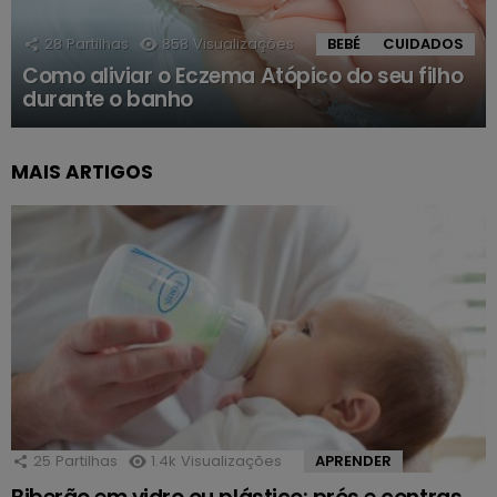
28
Partilhas
858
Visualizações
BEBÉ
CUIDADOS
Como aliviar o Eczema Atópico do seu filho
durante o banho
MAIS ARTIGOS
25
Partilhas
1.4k
Visualizações
APRENDER