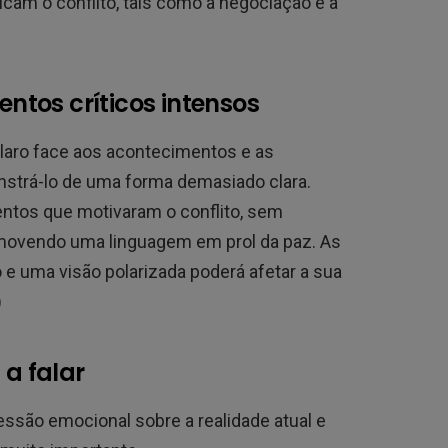
licam o conflito, tais como a negociação e a
mentos críticos intensos
laro face aos acontecimentos e as
nstrá-lo de uma forma demasiado clara.
entos que motivaram o conflito, sem
movendo uma linguagem em prol da paz. As
e uma visão polarizada poderá afetar a sua
)
 a falar
essão emocional sobre a realidade atual e