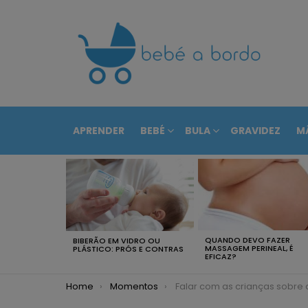
APRENDER
BEBÉ
BULA
GRAVIDEZ
M
RECENTEMENTE
QUANDO DEVO FAZER
BIBERÃO EM VIDRO OU
MASSAGEM PERINEAL, É
PLÁSTICO: PRÓS E CONTRAS
EFICAZ?
You are here:
Home
Momentos
Falar com as crianças sobre a guerra: 5 di