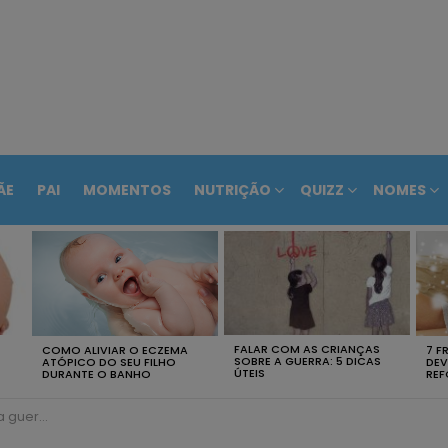
ÃE
PAI
MOMENTOS
NUTRIÇÃO
QUIZZ
NOMES
FALAR COM AS CRIANÇAS
COMO ALIVIAR O ECZEMA
7 F
SOBRE A GUERRA: 5 DICAS
ATÓPICO DO SEU FILHO
DEV
ÚTEIS
DURANTE O BANHO
REF
cas úteis