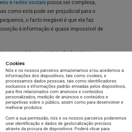
ens e redes sociais
possa ser complexa,
as como esta pode ser prejudicial para o
pequenos, o facto inegável é que ela faz
xposição à informação é quase impossível de
nternacional, torna-se importante para os
r forma, para que a situação possa ser
Cookies
oerente, sem afetar a estabilidade dos mais
Nós e os nossos parceiros armazenamos e/ou acedemos a
informações dos dispositivos, tais como cookies, e
processamos dados pessoais, tais como identificadores
exclusivos e informações padrão enviadas pelos dispositivos,
 as crianças sobre a guerra.
para fins relacionados com anúncios e conteúdos
personalizados, medição de anúncios e conteúdos e
perspetivas sobre o público, assim como para desenvolver e
melhorar produtos.
Com a sua permissão, nós e os nossos parceiros poderemos
usar identificação e dados de geolocalização precisos
através da procura de dispositivos. Poderá clicar para