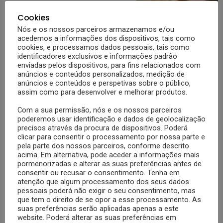
35
Partilhas
857
Visualizações
CRIANÇA
NUTRIÇÃO
Cookies
Receita de piza vegetariana de tomate cherry
Nós e os nossos parceiros armazenamos e/ou
acedemos a informações dos dispositivos, tais como
e cogumelos saudável para crianças
cookies, e processamos dados pessoais, tais como
5 (3)
identificadores exclusivos e informações padrão
enviadas pelos dispositivos, para fins relacionados com
Quer habituar o seu filho a comida vegetariana e dar-lhe, em simultâneo,
anúncios e conteúdos personalizados, medição de
uma refeição gulosa? Temos a resposta! Venha com o Bebé a Bordo
anúncios e conteúdos e perspetivas sobre o público,
saber como preparar a receita saudável de piza vegetariana de tomate
assim como para desenvolver e melhorar produtos.
cherry e cogumelos. A piza costuma ser um dos pratos favoritos das
MAIS
crianças e, apesar da má fama deste tipo […]
Com a sua permissão, nós e os nossos parceiros
poderemos usar identificação e dados de geolocalização
por
Bebé a Bordo
precisos através da procura de dispositivos. Poderá
5 anos atrás
clicar para consentir o processamento por nossa parte e
pela parte dos nossos parceiros, conforme descrito
acima. Em alternativa, pode aceder a informações mais
pormenorizadas e alterar as suas preferências antes de
consentir ou recusar o consentimento. Tenha em
atenção que algum processamento dos seus dados
pessoais poderá não exigir o seu consentimento, mas
que tem o direito de se opor a esse processamento. As
suas preferências serão aplicadas apenas a este
website. Poderá alterar as suas preferências em