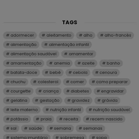
TAGS
adormecer
aleitamento
alho
alho-francês
alimentação
alimentação infantil
alimentação saudável
amamentar
amamentação
anemia
azeite
banho
batata-doce
bebé
cebola
cenoura
chuchu
colesterol
comer
como preparar
courgette
criança
diabetes
engravidar
gelatina
gestação
gravidez
grávida
leite materno
nutrição infantil
nutrição saudável
potássio
praia
receita
recem-nascido
sal
saúde
semana
semanas
sistema imunitário
sobremesa
sopa