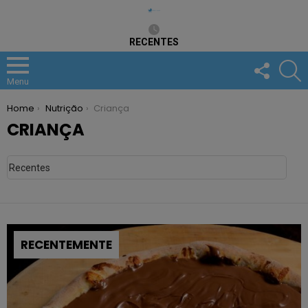
RECENTES
FOLLOW
S
US
Menu
You are here:
Home
Nutrição
Criança
CRIANÇA
RECENTEMENTE