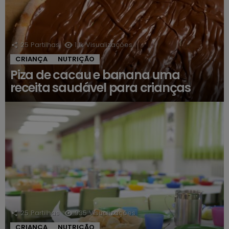
25
Partilhas
1.1k
Visualizações
CRIANÇA
NUTRIÇÃO
Piza de cacau e banana uma
receita saudável para crianças
25
Partilhas
935
Visualizações
CRIANÇA
NUTRIÇÃO