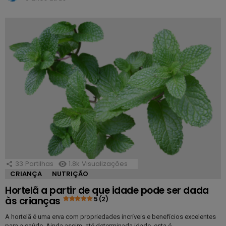
33
Partilhas
1.8k
Visualizações
CRIANÇA
NUTRIÇÃO
Hortelã a partir de que idade pode ser dada
às crianças
5 (2)
A hortelã é uma erva com propriedades incríveis e benefícios excelentes
para a saúde. Ainda assim, até determinada idade, esta é