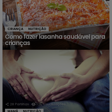
15
Partilhas
1.4k
Visualizações
CRIANÇA
NUTRIÇÃO
Como fazer lasanha saudável para
crianças
28
Partilhas
1.2k
Visualizações
MAMÃ
NUTRIÇÃO