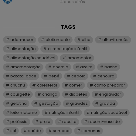
4 anos atrás
TAGS
adormecer
aleitamento
alho
alho-francês
alimentação
alimentação infantil
alimentação saudável
amamentar
amamentação
anemia
azeite
banho
batata-doce
bebé
cebola
cenoura
chuchu
colesterol
comer
como preparar
courgette
criança
diabetes
engravidar
gelatina
gestação
gravidez
grávida
leite materno
nutrição infantil
nutrição saudável
potássio
praia
receita
recem-nascido
sal
saúde
semana
semanas