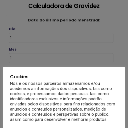
Calculadora de Gravidez
Data do último período menstrual:
Dia
Mês
Ano
Cookies
Nós e os nossos parceiros armazenamos e/ou
acedemos a informações dos dispositivos, tais como
cookies, e processamos dados pessoais, tais como
identificadores exclusivos e informações padrão
enviadas pelos dispositivos, para fins relacionados com
Data de Nascimento Previsto, Resultados do
anúncios e conteúdos personalizados, medição de
Cálculo da Data de Concepção:
anúncios e conteúdos e perspetivas sobre o público,
assim como para desenvolver e melhorar produtos.
Datas estimadas de fertilidade: