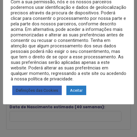
Com a sua permissão, nós e os nossos parceiros
poderemos usar identificação e dados de geolocalização
precisos através da procura de dispositivos. Poderá
clicar para consentir o processamento por nossa parte e
-
pela parte dos nossos parceiros, conforme descrito
acima. Em alternativa, pode aceder a informações mais
pormenorizadas e alterar as suas preferências antes de
consentir ou recusar o consentimento. Tenha em
Data Estimada de Concepção:
atenção que algum processamento dos seus dados
pessoais poderá não exigir o seu consentimento, mas
que tem o direito de se opor a esse processamento. As
suas preferências serão aplicadas apenas a este
Termina o primeiro trimestre (12 semanas):
website. Poderá alterar as suas preferências em
qualquer momento, regressando a este site ou acedendo
à nossa política de privacidade.
Termina o segundo trimestre (27 semanas):
Definições das Cookies
Aceitar
Data de Nascimento estimado (40 semanas):