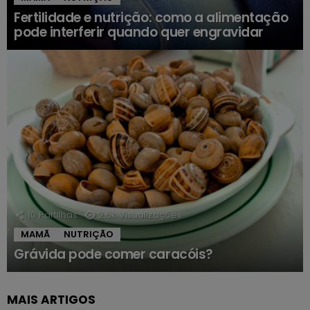
Fertilidade e nutrição: como a alimentação
pode interferir quando quer engravidar
10
Partilhas
2.6k
Visualizações
MAMÃ
NUTRIÇÃO
Grávida pode comer caracóis?
MAIS ARTIGOS