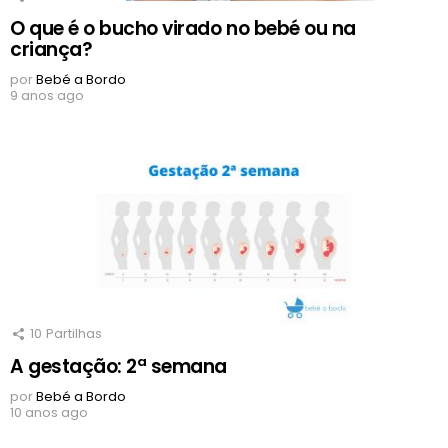
O que é o bucho virado no bebé ou na
criança?
por
Bebé a Bordo
9 anos ago
10
Partilhas
A gestação: 2ª semana
por
Bebé a Bordo
10 anos ago