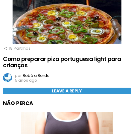
18
Partilhas
Como preparar piza portuguesa light para
crianças
por
Bebé a Bordo
5 anos ago
LEAVE A REPLY
NÃO PERCA