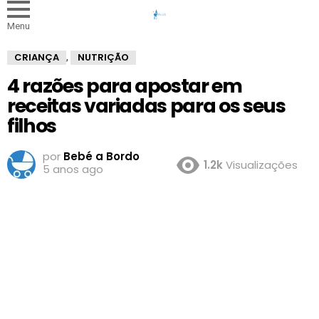
Menu
CRIANÇA
NUTRIÇÃO
,
4 razões para apostar em
receitas variadas para os seus
filhos
por
Bebé a Bordo
1.2k
Visualizações
5 anos ago