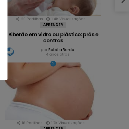
20
Partilhas
1.4k
Visualizações
APRENDER
Biberão em vidro ou plástico: prós e
contras
por
Bebé a Bordo
4 anos atrás
18
Partilhas
1.7k
Visualizações
APRENDER