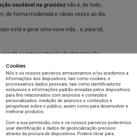
ação saudável na gravidez
não é, de todo,
, de forma moderada e várias vezes ao dia.
po está a gerar uma nova vida… e, para tal,
 gerada acontece através da alimentação.
Cookies
ntir uma
dieta saudável
.
Nós e os nossos parceiros armazenamos e/ou acedemos a
informações dos dispositivos, tais como cookies, e
r connosco este dia. Um dia voltado para os
processamos dados pessoais, tais como identificadores
exclusivos e informações padrão enviadas pelos dispositivos,
accionada
,
regrada e saudável
, que garantirá
para fins relacionados com anúncios e conteúdos
personalizados, medição de anúncios e conteúdos e
é.
perspetivas sobre o público, assim como para desenvolver e
melhorar produtos.
Com a sua permissão, nós e os nossos parceiros poderemos
usar identificação e dados de geolocalização precisos
através da procura de dispositivos. Poderá clicar para