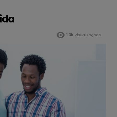
ida
1.3k
Visualizações