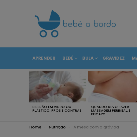
APRENDER
BEBÉ
BULA
GRAVIDEZ
M
RECENTEMENTE
BIBERÃO EM VIDRO OU
QUANDO DEVO FAZER
PLÁSTICO: PRÓS E CONTRAS
MASSAGEM PERINEAL, É
EFICAZ?
You are here:
Home
Nutrição
À mesa com a grávida