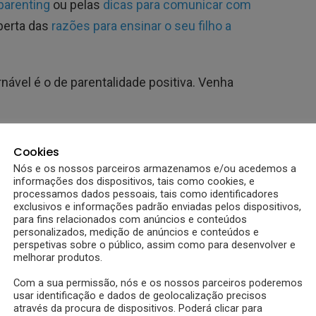
parenting
ou pelas
dicas para comunicar com
berta das
razões para ensinar o seu filho a
ável é o de parentalidade positiva. Venha
Cookies
Nós e os nossos parceiros armazenamos e/ou acedemos a
informações dos dispositivos, tais como cookies, e
processamos dados pessoais, tais como identificadores
exclusivos e informações padrão enviadas pelos dispositivos,
para fins relacionados com anúncios e conteúdos
personalizados, medição de anúncios e conteúdos e
perspetivas sobre o público, assim como para desenvolver e
melhorar produtos.
Com a sua permissão, nós e os nossos parceiros poderemos
usar identificação e dados de geolocalização precisos
através da procura de dispositivos. Poderá clicar para