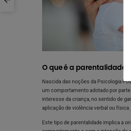
O que é a parentalidade p
Nascida das noções da Psicologia Posi
um comportamento adotado por parte 
interesse da criança, no sentido de ga
aplicação de violência verbal ou física. 
Este tipo de parentalidade implica a or