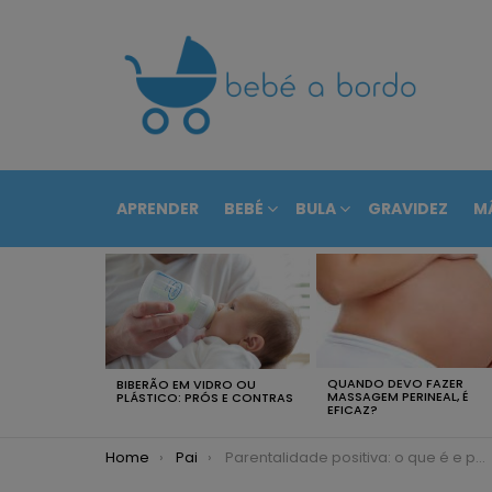
APRENDER
BEBÉ
BULA
GRAVIDEZ
M
RECENTEMENTE
QUANDO DEVO FAZER
BIBERÃO EM VIDRO OU
MASSAGEM PERINEAL, É
PLÁSTICO: PRÓS E CONTRAS
EFICAZ?
You are here:
Home
Pai
Parentalidade positiva: o que é e para que serve?