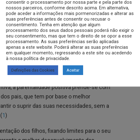
consentir o processamento por nossa parte e pela parte dos
nossos parceiros, conforme descrito acima. Em alternativa,
pode aceder a informações mais pormenorizadas e alterar as
suas preferências antes de consentir ou recusar o
consentimento. Tenha em atenção que algum
processamento dos seus dados pessoais poderá não exigir o
seu consentimento, mas que tem o direito de se opor a esse
processamento. As suas preferências serão aplicadas
apenas a este website. Poderá alterar as suas preferências
em qualquer momento, regressando a este site ou acedendo
à nossa política de privacidade.
ositiva?
Definições das Cookies
Aceitar
tiva, a parentalidade positiva prende-se com
dos pais, que tem por base o melhor
rantir o suprir das suas necessidades, sem a
(
1
)
ientação dos filhos, fixando limites para o seu