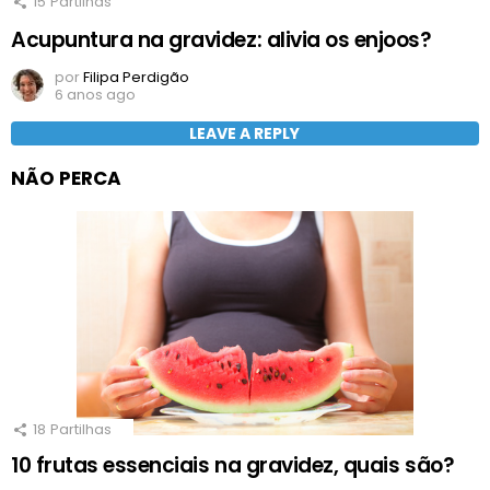
15
Partilhas
Acupuntura na gravidez: alivia os enjoos?
por
Filipa Perdigão
6 anos ago
LEAVE A REPLY
NÃO PERCA
18
Partilhas
10 frutas essenciais na gravidez, quais são?