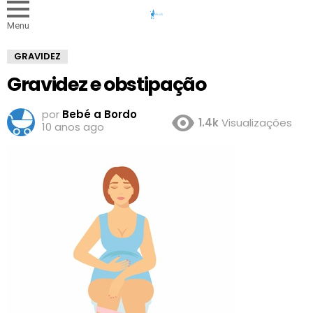
Menu
GRAVIDEZ
Gravidez e obstipação
por
Bebé a Bordo
1.4k
Visualizações
10 anos ago