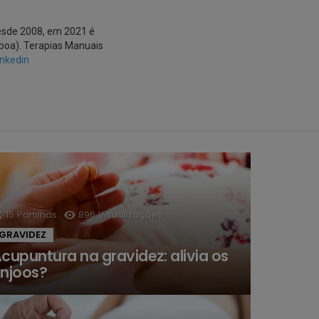
esde 2008, em 2021 é
sboa). Terapias Manuais
inkedin
15
Partilhas
896
Visualizações
GRAVIDEZ
cupuntura na gravidez: alivia os
njoos?