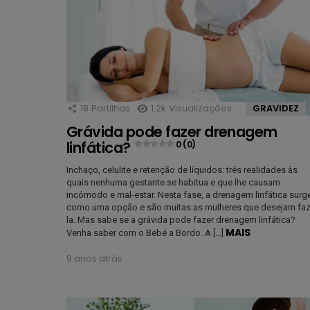
18
Partilhas
1.2k
Visualizações
GRAVIDEZ
Grávida pode fazer drenagem
linfática?
0 (0)
Inchaço, celulite e retenção de líquidos: três realidades às
quais nenhuma gestante se habitua e que lhe causam
incómodo e mal-estar. Nesta fase, a drenagem linfática surg
como uma opção e são muitas as mulheres que desejam faz
la. Mas sabe se a grávida pode fazer drenagem linfática?
MAIS
Venha saber com o Bebé a Bordo. A […]
9 anos atrás