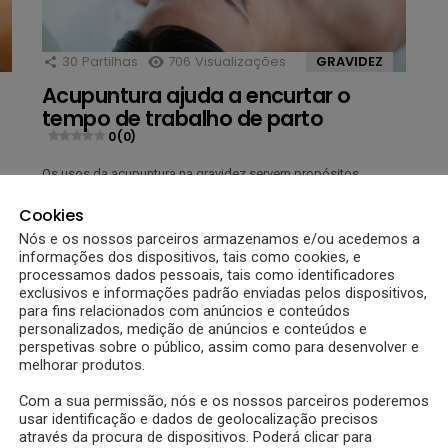
30
Partilhas
706
Visualizações
GRAVIDEZ
Acupuntura ajuda a encurtar o
tempo de trabalho de parto
0 (0)
Os usos da acupuntura na gravidez servem propósitos
variados e, entre estes, encontra-se o alívio das dores do
trabalho de parto e o encurtar do tempo do parto. Venha saber
Cookies
r
mais sobre esta questão com o Bebé a Bordo. Privadas de
Nós e os nossos parceiros armazenamos e/ou acedemos a
muitos dos medicamentos que tomariam noutras fases da sua
informações dos dispositivos, tais como cookies, e
MAIS
vida, as mulheres grávidas têm […]
processamos dados pessoais, tais como identificadores
exclusivos e informações padrão enviadas pelos dispositivos,
6 anos atrás
para fins relacionados com anúncios e conteúdos
personalizados, medição de anúncios e conteúdos e
perspetivas sobre o público, assim como para desenvolver e
melhorar produtos.
Com a sua permissão, nós e os nossos parceiros poderemos
usar identificação e dados de geolocalização precisos
através da procura de dispositivos. Poderá clicar para