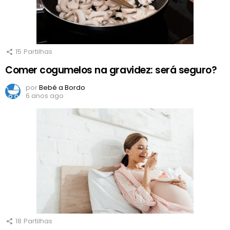
15
Partilhas
Comer cogumelos na gravidez: será seguro?
por
Bebé a Bordo
6 anos ago
18
Partilhas