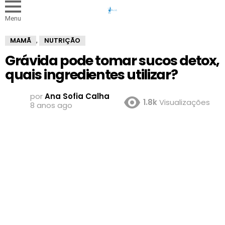
Menu
MAMÃ
NUTRIÇÃO
,
Grávida pode tomar sucos detox,
quais ingredientes utilizar?
por
Ana Sofia Calha
1.8k
Visualizações
8 anos ago