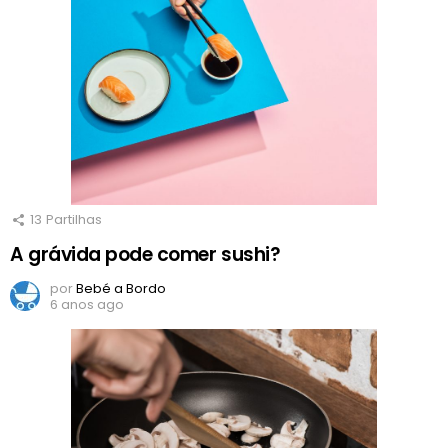
13
Partilhas
A grávida pode comer sushi?
por
Bebé a Bordo
6 anos ago