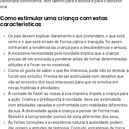
Diplomata convincente, tem talento para a escrita e para o discurso
oral.
Como estimular uma criança com estas
características
Os pais devem explicar claramente o que pretendem, o que está
certo e o que está errado de forma calma e tranquila. Só assim
contrariam a tendência da criança para a desobediência e amuos;
A excessiva necessidade pela novidade implica que a criança
precise de ser ensinada a ponderar antes de tomar determinadas
atitudes e a focar-se no essencial;
Como só gosta de saber o que lhe interessa, pode não se dedicar a
fundo aos estudos. Precisa de ser estimulada com desafios que
vão ao encontro dos seus interesses para que se envolva em
novas matérias e atividades;
A vontade de fazer as coisas à sua maneira, impele a criança para
a ação. Criativa e predisposta à novidade, deve ser estimulada
com atividades variadas e confrontada com realidades diferentes
da sua. A diversidade ajuda a criança a pensar de forma mais
flexível e a compreender pontos de vista diferentes dos seus;
As fortes convições e a resistência natural à autoridade podem
dar origem a atitudes de teimosia. Contudo, estratégias de força