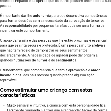
receio do impacto e da opinião que os outros possam tecer sobre a sua
pessoa.
É importante dar-lhe
autonomia
para que desenvolva competências
para tomar decisões sem a necessidade da aprovação de terceiros.
A
responsabilidade
por pequenas tarefas pode ser uma forma de
incentivar este comportamento.
O apoio da família e das pessoas que lhe estão próximas é essencial
para que se sinta segura e protegida. É uma pessoa
muito afetiva
e
que não tem receio de demonstrar os seus sentimentos
declaradamente. A necessidade de agradar pode dar origem a
grandes
flutuações de humor
e de
sentimentos
.
É fundamental que compreenda que tem a aprovação e o
amor
incondicional
dos pais mesmo quando pratica alguma ação
reprovável.
Como estimular uma criança com estas
características
Muito sensível e intuitiva, a criança com esta personalidade fica
facilmente magoada. Se tiver que a repreender faça-o de forma