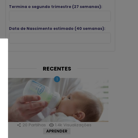
Termina o segundo trimestre (27 semanas):
Data de Nascimento estimado (40 semanas):
RECENTES
20
Partilhas
1.4k
Visualizações
APRENDER