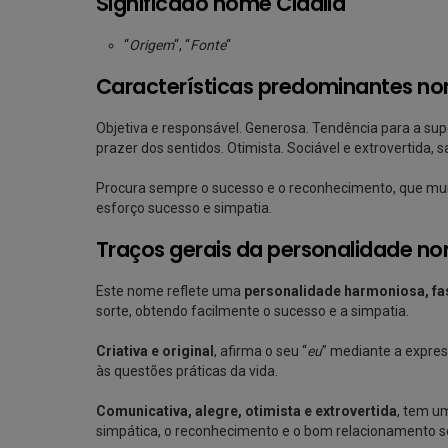
Significado nome Cidália
“
Origem
“, “
Fonte
“
Características predominantes no
Objetiva e responsável. Generosa. Tendência para a super
prazer dos sentidos. Otimista. Sociável e extrovertida, 
Procura sempre o sucesso e o reconhecimento, que muit
esforço sucesso e simpatia.
Traços gerais da personalidade no
Este nome reflete uma
personalidade harmoniosa, fas
sorte, obtendo facilmente o sucesso e a simpatia.
Criativa e original
, afirma o seu “
eu
” mediante a expres
às questões práticas da vida.
Comunicativa, alegre, otimista e extrovertida
, tem 
simpática, o reconhecimento e o bom relacionamento so