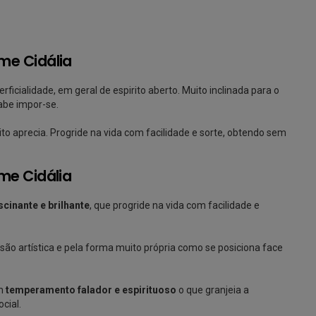
me Cidália
ficialidade, em geral de espirito aberto. Muito inclinada para o
sabe impor-se.
o aprecia. Progride na vida com facilidade e sorte, obtendo sem
me Cidália
cinante e brilhante
, que progride na vida com facilidade e
são artística e pela forma muito própria como se posiciona face
um
temperamento falador e espirituoso
o que granjeia a
cial.