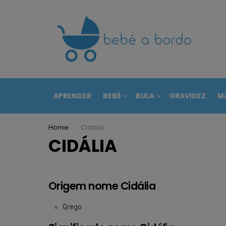
APRENDER
BEBÉ
BULA
GRAVIDEZ
M
You are here:
Home
Cidália
CIDÁLIA
Origem nome Cidália
Grego