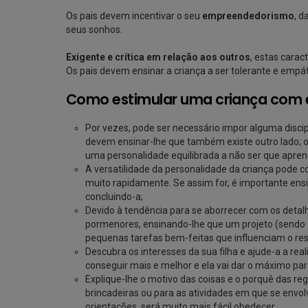
Os pais devem incentivar o seu
empreendedorismo
, d
seus sonhos.
Exigente e crítica em relação aos outros
, estas carac
Os pais devem ensinar a criança a ser tolerante e empá
Como estimular uma criança com e
Por vezes, pode ser necessário impor alguma discip
devem ensinar-lhe que também existe outro lado; o
uma personalidade equilibrada a não ser que aprend
A versatilidade da personalidade da criança pode c
muito rapidamente. Se assim for, é importante ensin
concluindo-a;
Devido à tendência para se aborrecer com os detal
pormenores, ensinando-lhe que um projeto (sendo e
pequenas tarefas bem-feitas que influenciam o resu
Descubra os interesses da sua filha e ajude-a a rea
conseguir mais e melhor e ela vai dar o máximo pa
Explique-lhe o motivo das coisas e o porquê das reg
brincadeiras ou para as atividades em que se envo
orientações, será muito mais fácil obedecer.