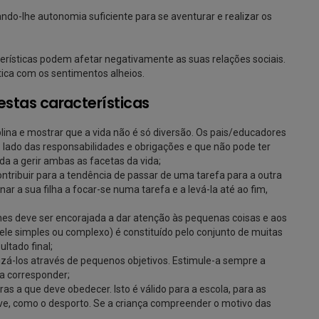
ando-lhe autonomia suficiente para se aventurar e realizar os
terísticas podem afetar negativamente as suas relações sociais.
tica com os sentimentos alheios.
stas características
lina e mostrar que a vida não é só diversão. Os pais/educadores
 lado das responsabilidades e obrigações e que não pode ter
a a gerir ambas as facetas da vida;
ontribuir para a tendência de passar de uma tarefa para a outra
ar a sua filha a focar-se numa tarefa e a levá-la até ao fim,
hes deve ser encorajada a dar atenção às pequenas coisas e aos
le simples ou complexo) é constituído pelo conjunto de muitas
ltado final;
lizá-los através de pequenos objetivos. Estimule-a sempre a
ra corresponder;
ras a que deve obedecer. Isto é válido para a escola, para as
lve, como o desporto. Se a criança compreender o motivo das