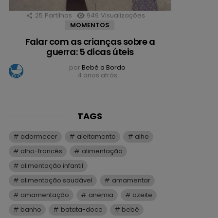
25
Partilhas
949
Visualizações
MOMENTOS
Falar com as crianças sobre a
guerra: 5 dicas úteis
por
Bebé a Bordo
4 anos atrás
TAGS
adormecer
aleitamento
alho
alho-francês
alimentação
alimentação infantil
alimentação saudável
amamentar
amamentação
anemia
azeite
banho
batata-doce
bebé