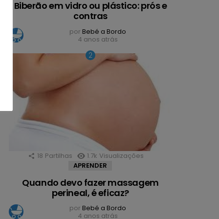
Biberão em vidro ou plástico: prós e
contras
por
Bebé a Bordo
4 anos atrás
18
Partilhas
1.7k
Visualizações
APRENDER
Quando devo fazer massagem
perineal, é eficaz?
por
Bebé a Bordo
4 anos atrás