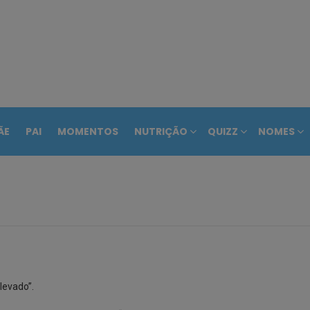
ÃE
PAI
MOMENTOS
NUTRIÇÃO
QUIZZ
NOMES
elevado”.