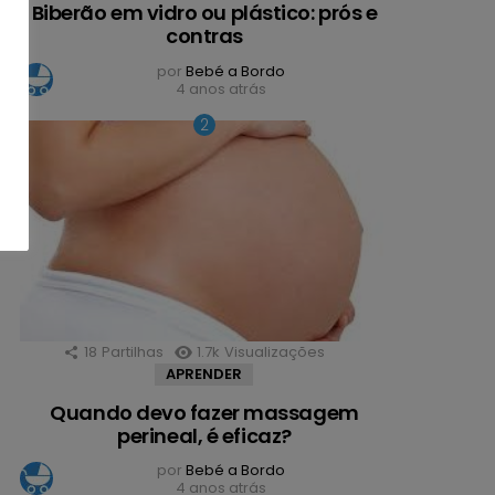
Biberão em vidro ou plástico: prós e
contras
por
Bebé a Bordo
4 anos atrás
18
Partilhas
1.7k
Visualizações
APRENDER
Quando devo fazer massagem
perineal, é eficaz?
por
Bebé a Bordo
4 anos atrás