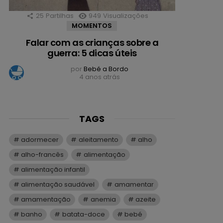
25
Partilhas
949
Visualizações
MOMENTOS
Falar com as crianças sobre a
guerra: 5 dicas úteis
por
Bebé a Bordo
4 anos atrás
TAGS
adormecer
aleitamento
alho
alho-francês
alimentação
alimentação infantil
alimentação saudável
amamentar
amamentação
anemia
azeite
banho
batata-doce
bebé