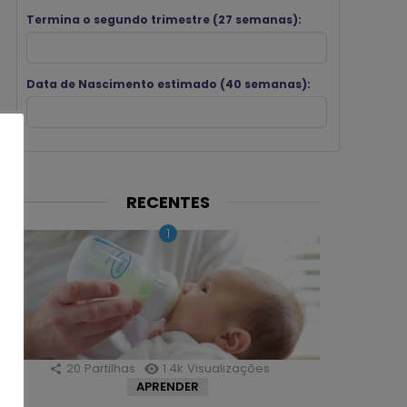
Termina o segundo trimestre (27 semanas):
Data de Nascimento estimado (40 semanas):
RECENTES
20
Partilhas
1.4k
Visualizações
APRENDER