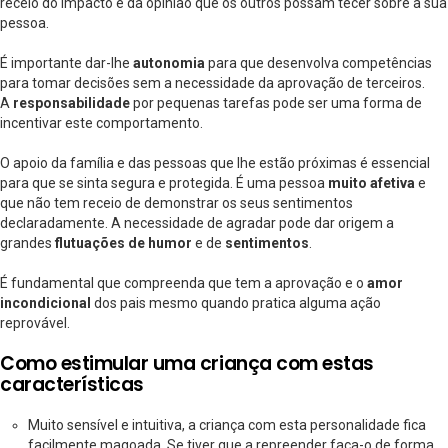
receio do impacto e da opinião que os outros possam tecer sobre a sua
pessoa.
É importante dar-lhe
autonomia
para que desenvolva competências
para tomar decisões sem a necessidade da aprovação de terceiros.
A
responsabilidade
por pequenas tarefas pode ser uma forma de
incentivar este comportamento.
O apoio da família e das pessoas que lhe estão próximas é essencial
para que se sinta segura e protegida. É uma pessoa
muito afetiva
e
que não tem receio de demonstrar os seus sentimentos
declaradamente. A necessidade de agradar pode dar origem a
grandes
flutuações de humor
e de
sentimentos
.
É fundamental que compreenda que tem a aprovação e o
amor
incondicional
dos pais mesmo quando pratica alguma ação
reprovável.
Como estimular uma criança com estas
características
Muito sensível e intuitiva, a criança com esta personalidade fica
facilmente magoada. Se tiver que a repreender faça-o de forma