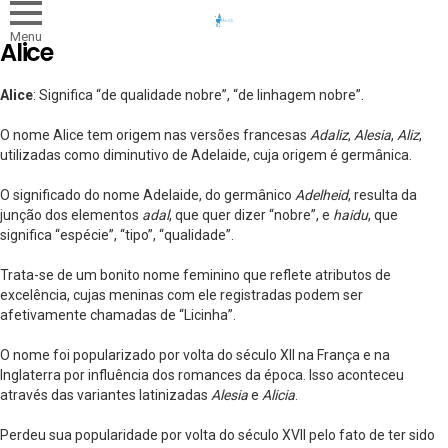
Menu
Alice
Alice
: Significa “de qualidade nobre”, “de linhagem nobre”.
O nome Alice tem origem nas versões francesas
Adaliz
,
Alesia
,
Aliz
,
utilizadas como diminutivo de Adelaide, cuja origem é germânica.
O significado do nome Adelaide, do germânico
Adelheid
, resulta da
junção dos elementos
adal
, que quer dizer “nobre”, e
haidu
, que
significa “espécie”, “tipo”, “qualidade”.
Trata-se de um bonito nome feminino que reflete atributos de
excelência, cujas meninas com ele registradas podem ser
afetivamente chamadas de “Licinha”.
O nome foi popularizado por volta do século XII na França e na
Inglaterra por influência dos romances da época. Isso aconteceu
através das variantes latinizadas
Alesia
e
Alicia
.
Perdeu sua popularidade por volta do século XVII pelo fato de ter sido