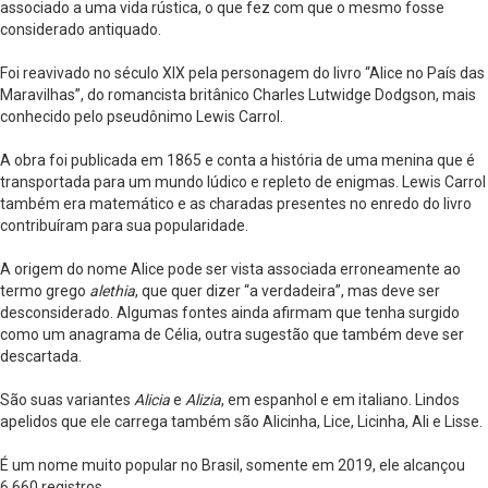
associado a uma vida rústica, o que fez com que o mesmo fosse
considerado antiquado.
Foi reavivado no século XIX pela personagem do livro “Alice no País das
Maravilhas”, do romancista britânico Charles Lutwidge Dodgson, mais
conhecido pelo pseudônimo Lewis Carrol.
A obra foi publicada em 1865 e conta a história de uma menina que é
transportada para um mundo lúdico e repleto de enigmas. Lewis Carrol
também era matemático e as charadas presentes no enredo do livro
contribuíram para sua popularidade.
A origem do nome Alice pode ser vista associada erroneamente ao
termo grego
alethia
, que quer dizer “a verdadeira”, mas deve ser
desconsiderado. Algumas fontes ainda afirmam que tenha surgido
como um anagrama de Célia, outra sugestão que também deve ser
descartada.
São suas variantes
Alicia
e
Alizia
, em espanhol e em italiano. Lindos
apelidos que ele carrega também são Alicinha, Lice, Licinha, Ali e Lisse.
É um nome muito popular no Brasil, somente em 2019, ele alcançou
6.660 registros.