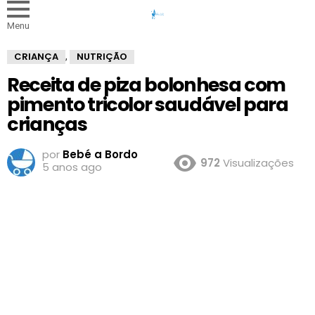
Menu
CRIANÇA
NUTRIÇÃO
,
Receita de piza bolonhesa com
pimento tricolor saudável para
crianças
por
Bebé a Bordo
972
Visualizações
5 anos ago