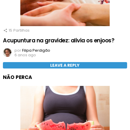
15
Partilhas
Acupuntura na gravidez: alivia os enjoos?
por
Filipa Perdigão
6 anos ago
LEAVE A REPLY
NÃO PERCA