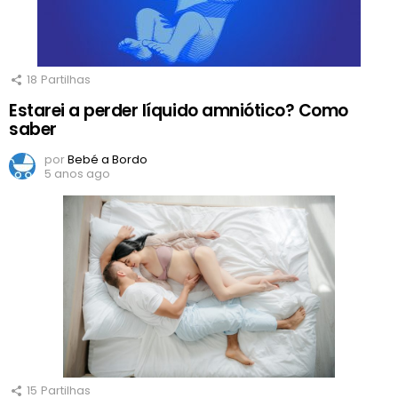
18
Partilhas
Estarei a perder líquido amniótico? Como
saber
por
Bebé a Bordo
5 anos ago
15
Partilhas