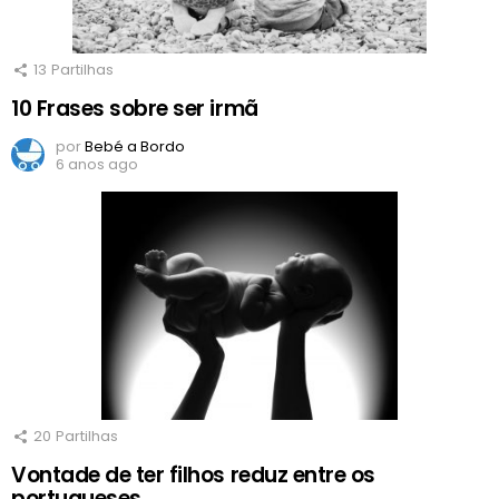
13
Partilhas
10 Frases sobre ser irmã
por
Bebé a Bordo
6 anos ago
20
Partilhas
Vontade de ter filhos reduz entre os
portugueses