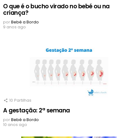
O que é o bucho virado no bebé ou na
criança?
por
Bebé a Bordo
9 anos ago
10
Partilhas
A gestação: 2ª semana
por
Bebé a Bordo
10 anos ago