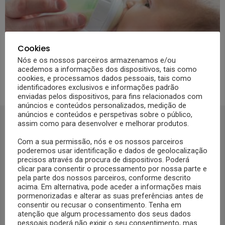
Cookies
20
Partilhas
1.4k
Visualizações
APRENDER
Nós e os nossos parceiros armazenamos e/ou
Biberão em vidro ou plástico: prós e
acedemos a informações dos dispositivos, tais como
contras
cookies, e processamos dados pessoais, tais como
identificadores exclusivos e informações padrão
enviadas pelos dispositivos, para fins relacionados com
anúncios e conteúdos personalizados, medição de
anúncios e conteúdos e perspetivas sobre o público,
assim como para desenvolver e melhorar produtos.
SIGA-NOS NO FACEBOOCK
Com a sua permissão, nós e os nossos parceiros
poderemos usar identificação e dados de geolocalização
precisos através da procura de dispositivos. Poderá
clicar para consentir o processamento por nossa parte e
pela parte dos nossos parceiros, conforme descrito
Se ainda não segue a nossa página de Facebook, não espere mais!
acima. Em alternativa, pode aceder a informações mais
Basta clicar no botão Seguir em cima.
pormenorizadas e alterar as suas preferências antes de
consentir ou recusar o consentimento. Tenha em
Ao seguir a nossa página passa a receber gratuitamente os nossos
atenção que algum processamento dos seus dados
pessoais poderá não exigir o seu consentimento, mas
artigos no seu Facebook.