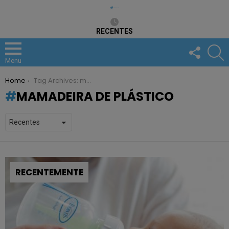
RECENTES
FOLLOW
S
US
Menu
You are here:
Home
Tag Archives: mamadeira de plástico
MAMADEIRA DE PLÁSTICO
RECENTEMENTE