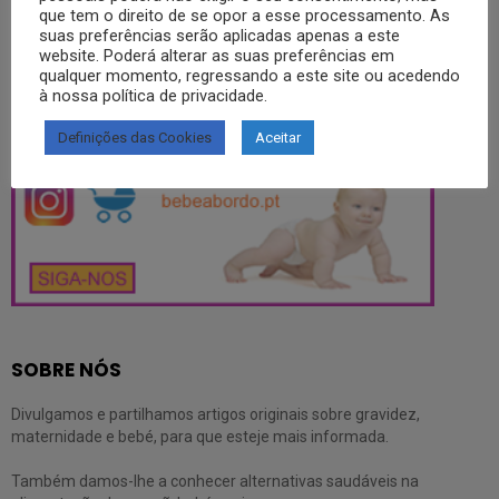
que tem o direito de se opor a esse processamento. As
suas preferências serão aplicadas apenas a este
Partilhe também a nossa página com todos os seus familiares e
website. Poderá alterar as suas preferências em
amigos.
qualquer momento, regressando a este site ou acedendo
à nossa política de privacidade.
SIGA-NOS NO INSTAGRAM
Definições das Cookies
Aceitar
SOBRE NÓS
Divulgamos e partilhamos artigos originais sobre gravidez,
maternidade e bebé, para que esteje mais informada.
Também damos-lhe a conhecer alternativas saudáveis na