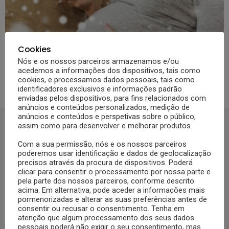
28
Partilhas
2.3k
Visualizações
Cookies
MAMÃ
NUTRIÇÃO
Nós e os nossos parceiros armazenamos e/ou
7 frutas que a grávida deve comer
acedemos a informações dos dispositivos, tais como
no Inverno, reforço imunitário?
cookies, e processamos dados pessoais, tais como
identificadores exclusivos e informações padrão
enviadas pelos dispositivos, para fins relacionados com
anúncios e conteúdos personalizados, medição de
anúncios e conteúdos e perspetivas sobre o público,
assim como para desenvolver e melhorar produtos.
SIGA-NOS NO FACEBOOCK
Com a sua permissão, nós e os nossos parceiros
poderemos usar identificação e dados de geolocalização
precisos através da procura de dispositivos. Poderá
clicar para consentir o processamento por nossa parte e
pela parte dos nossos parceiros, conforme descrito
Se ainda não segue a nossa página de Facebook, não espere mais!
acima. Em alternativa, pode aceder a informações mais
Basta clicar no botão Seguir em cima.
pormenorizadas e alterar as suas preferências antes de
consentir ou recusar o consentimento. Tenha em
Ao seguir a nossa página passa a receber gratuitamente os nossos
atenção que algum processamento dos seus dados
pessoais poderá não exigir o seu consentimento, mas
artigos no seu Facebook.