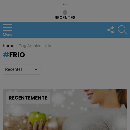
RECENTES
FOLLOW
S
US
Menu
You are here:
Home
Tag Archives: frio
FRIO
RECENTEMENTE