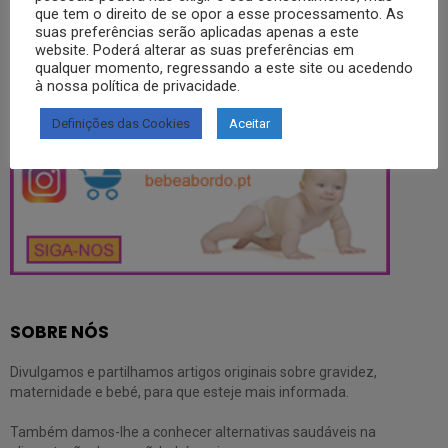
que tem o direito de se opor a esse processamento. As
suas preferências serão aplicadas apenas a este
Partilhe também a nossa página com todos os seus familiares e
website. Poderá alterar as suas preferências em
amigos.
qualquer momento, regressando a este site ou acedendo
à nossa política de privacidade.
SIGA-NOS NO INSTAGRAM
Definições das Cookies
Aceitar
SOBRE NÓS
Divulgamos e partilhamos artigos originais sobre gravidez,
maternidade e bebé, para que esteje mais informada.
Também damos-lhe a conhecer alternativas saudáveis na