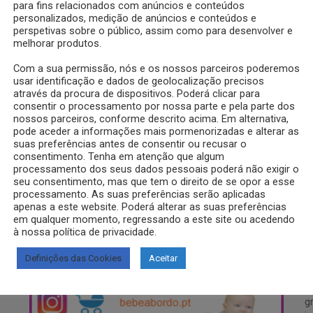
para fins relacionados com anúncios e conteúdos
personalizados, medição de anúncios e conteúdos e
D
perspetivas sobre o público, assim como para desenvolver e
m
melhorar produtos.
Com a sua permissão, nós e os nossos parceiros poderemos
usar identificação e dados de geolocalização precisos
através da procura de dispositivos. Poderá clicar para
consentir o processamento por nossa parte e pela parte dos
nossos parceiros, conforme descrito acima. Em alternativa,
pode aceder a informações mais pormenorizadas e alterar as
 de 1 aos 2 anos, mês a
suas preferências antes de consentir ou recusar o
consentimento. Tenha em atenção que algum
processamento dos seus dados pessoais poderá não exigir o
seu consentimento, mas que tem o direito de se opor a esse
processamento. As suas preferências serão aplicadas
apenas a este website. Poderá alterar as suas preferências
em qualquer momento, regressando a este site ou acedendo
à nossa política de privacidade.
SIGA-NOS NO INSTAGRAM
S
Definições das Cookies
Aceitar
D
g