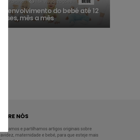
23
Partilhas
1.6k
Visualizações
BEBÉ
esenvolvimento do bebé até 12
eses, mês a mês
OBRE NÓS
ivulgamos e partilhamos artigos originais sobre
ravidez, maternidade e bebé, para que esteje mais