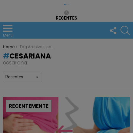
RECENTES
FOLLOW
S
US
Menu
You are here:
Home
Tag Archives: cesariana
CESARIANA
cesariana
RECENTEMENTE