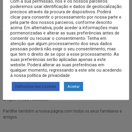
Com a sua permissão, nós e os nossos parceiros
10
Partilhas
952
Visualizações
GRAVIDEZ
poderemos usar identificação e dados de geolocalização
precisos através da procura de dispositivos. Poderá
Parto natural ou cesariana?
clicar para consentir o processamento por nossa parte e
pela parte dos nossos parceiros, conforme descrito
acima. Em alternativa, pode aceder a informações mais
pormenorizadas e alterar as suas preferências antes de
consentir ou recusar o consentimento. Tenha em
atenção que algum processamento dos seus dados
SIGA-NOS NO FACEBOOCK
pessoais poderá não exigir o seu consentimento, mas
que tem o direito de se opor a esse processamento. As
suas preferências serão aplicadas apenas a este
website. Poderá alterar as suas preferências em
qualquer momento, regressando a este site ou acedendo
à nossa política de privacidade.
Se ainda não segue a nossa página de Facebook, não espere mais!
Basta clicar no botão Seguir em cima.
Definições das Cookies
Aceitar
Ao seguir a nossa página passa a receber gratuitamente os nossos
artigos no seu Facebook.
Partilhe também a nossa página com todos os seus familiares e
amigos.