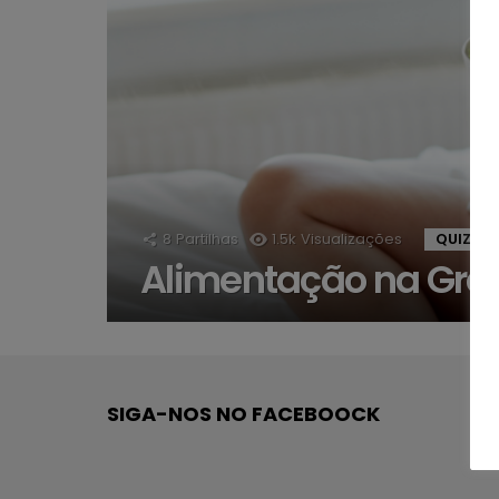
8
Partilhas
1.5k
Visualizações
QUIZZ
Alimentação na Gra
SIGA-NOS NO FACEBOOCK