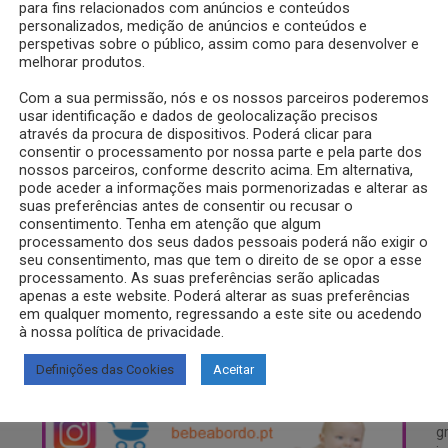
para fins relacionados com anúncios e conteúdos
personalizados, medição de anúncios e conteúdos e
perspetivas sobre o público, assim como para desenvolver e
melhorar produtos.
Com a sua permissão, nós e os nossos parceiros poderemos
usar identificação e dados de geolocalização precisos
através da procura de dispositivos. Poderá clicar para
consentir o processamento por nossa parte e pela parte dos
nossos parceiros, conforme descrito acima. Em alternativa,
pode aceder a informações mais pormenorizadas e alterar as
suas preferências antes de consentir ou recusar o
consentimento. Tenha em atenção que algum
videz
processamento dos seus dados pessoais poderá não exigir o
seu consentimento, mas que tem o direito de se opor a esse
processamento. As suas preferências serão aplicadas
apenas a este website. Poderá alterar as suas preferências
em qualquer momento, regressando a este site ou acedendo
à nossa política de privacidade.
SIGA-NOS NO INSTAGRAM
S
Definições das Cookies
Aceitar
D
g