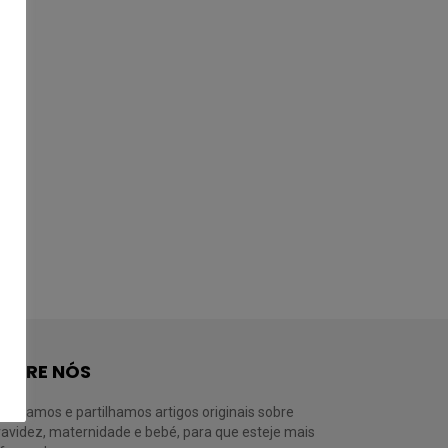
OBRE NÓS
ivulgamos e partilhamos artigos originais sobre
ravidez, maternidade e bebé, para que esteje mais