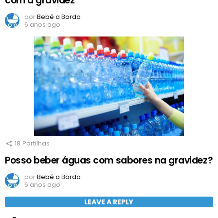
com a gravidez
por
Bebé a Bordo
6 anos ago
18
Partilhas
Posso beber águas com sabores na gravidez?
por
Bebé a Bordo
6 anos ago
LEAVE A REPLY