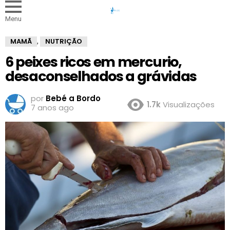
Menu
MAMÃ
NUTRIÇÃO
,
6 peixes ricos em mercurio,
desaconselhados a grávidas
por
Bebé a Bordo
1.7k
Visualizações
7 anos ago