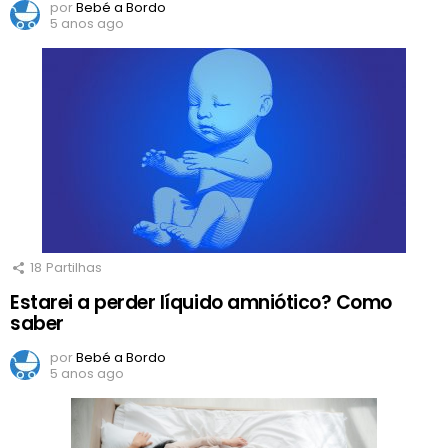
por
Bebé a Bordo
5 anos ago
18
Partilhas
Estarei a perder líquido amniótico? Como
saber
por
Bebé a Bordo
5 anos ago