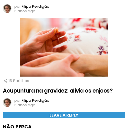
por
Filipa Perdigão
6 anos ago
15
Partilhas
Acupuntura na gravidez: alivia os enjoos?
por
Filipa Perdigão
6 anos ago
LEAVE A REPLY
NÃO PERCA