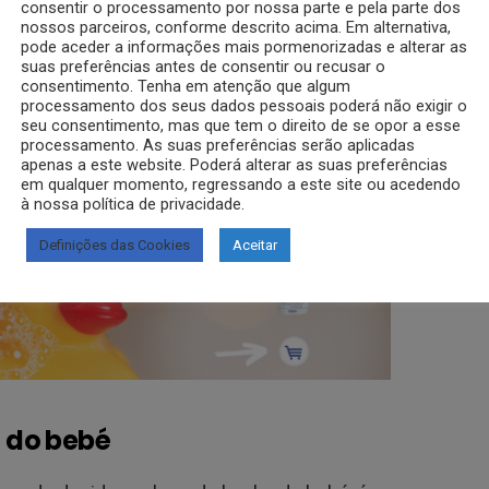
estões destas mamãs para dar resposta à
consentir o processamento por nossa parte e pela parte dos
nossos parceiros, conforme descrito acima. Em alternativa,
se deve esperar para dar o banho ao bebé
pode aceder a informações mais pormenorizadas e alterar as
suas preferências antes de consentir ou recusar o
consentimento. Tenha em atenção que algum
processamento dos seus dados pessoais poderá não exigir o
 esperar nesta situação e as razões pelas
seu consentimento, mas que tem o direito de se opor a esse
processamento. As suas preferências serão aplicadas
apenas a este website. Poderá alterar as suas preferências
em qualquer momento, regressando a este site ou acedendo
à nossa política de privacidade.
Definições das Cookies
Aceitar
 do bebé