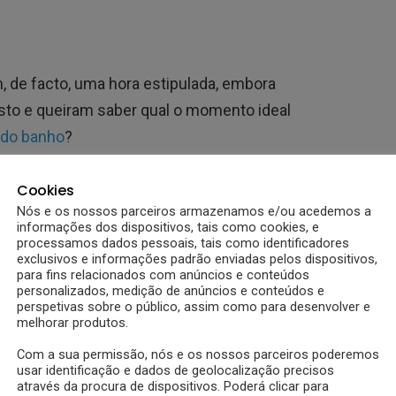
de facto, uma hora estipulada, embora
to e queiram saber qual o momento ideal
 do banho
?
itíssimo consoante o ritmo de vida de cada
Cookies
ança, a verdade é que são muitas as mamãs
Nós e os nossos parceiros armazenamos e/ou acedemos a
informações dos dispositivos, tais como cookies, e
iança antes da hora da mamada e muitas as
processamos dados pessoais, tais como identificadores
pois de amamentar.
exclusivos e informações padrão enviadas pelos dispositivos,
para fins relacionados com anúncios e conteúdos
personalizados, medição de anúncios e conteúdos e
 são as que sentem mais dúvidas sobre a
perspetivas sobre o público, assim como para desenvolver e
melhorar produtos.
associados e o tempo a aguardar antes de
Com a sua permissão, nós e os nossos parceiros poderemos
usar identificação e dados de geolocalização precisos
através da procura de dispositivos. Poderá clicar para