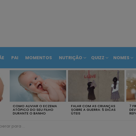
ÃE
PAI
MOMENTOS
NUTRIÇÃO
QUIZZ
NOMES
COMO ALIVIAR O ECZEMA
FALAR COM AS CRIANÇAS
7 F
ATÓPICO DO SEU FILHO
SOBRE A GUERRA: 5 DICAS
DEV
DURANTE O BANHO
ÚTEIS
REF
ebé depois de amamentar