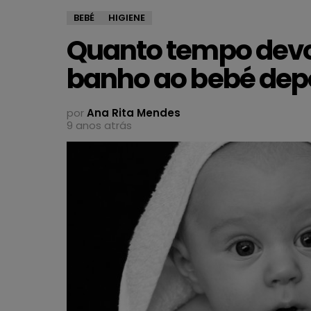
BEBÉ
HIGIENE
Quanto tempo devo 
banho ao bebé dep
por
Ana Rita Mendes
9 anos atrás