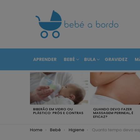
APRENDER
BEBÉ
BULA
GRAVIDEZ
M
RECENTEMENTE
BIBERÃO EM VIDRO OU
QUANDO DEVO FAZER
PLÁSTICO: PRÓS E CONTRAS
MASSAGEM PERINEAL, É
EFICAZ?
You are here:
Home
Bebé
Higiene
Quanto tempo devo esperar para dar o banho ao b